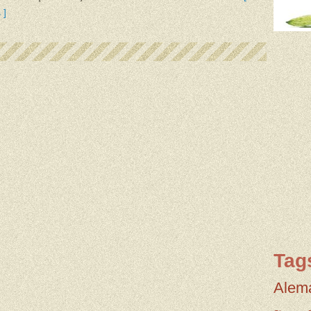
 ]
Tag
Alem