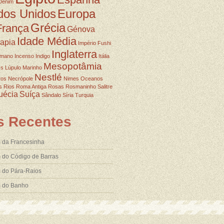
Denim
dos Unidos
Europa
Grécia
França
Génova
Idade Média
rapia
Império Fushi
Inglaterra
omano
Incenso
Indigo
Itália
Mesopotâmia
ss
Lúpulo
Marinho
Nestlé
ros
Necrópole
Nimes
Oceanos
s
Rios
Roma Antiga
Rosas
Rosmaninho
Salitre
uécia
Suíça
Sândalo
Síria
Turquia
s Recentes
 da Francesinha
 do Código de Barras
 do Pára-Raios
m do Banho