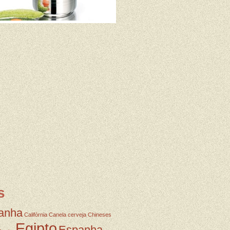
s
anha
Califórnia
Canela
cerveja
Chineses
Egipto
Espanha