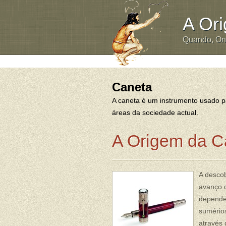
A Or
Quando, O
Caneta
A caneta é um instrumento usado pa
áreas da sociedade actual.
A Origem da C
A descob
avanço d
dependen
sumérios
através 