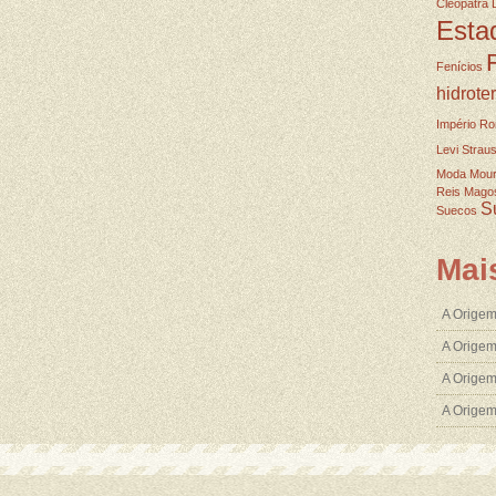
Cleopatra
Esta
Fenícios
hidrote
Império R
Levi Strau
Moda
Mou
Reis Mago
S
Suecos
Mai
A Origem
A Origem
A Origem
A Orige