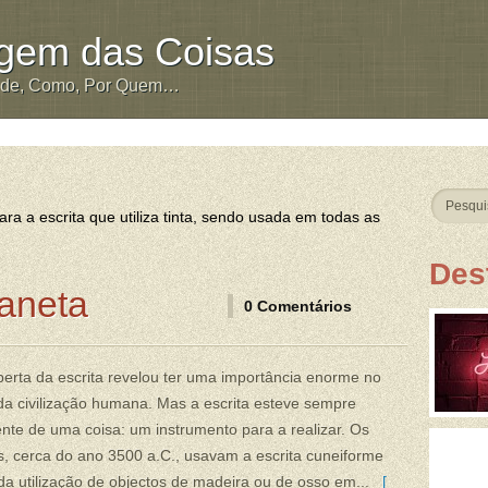
igem das Coisas
nde, Como, Por Quem…
ra a escrita que utiliza tinta, sendo usada em todas as
Des
aneta
0 Comentários
erta da escrita revelou ter uma importância enorme no
a civilização humana. Mas a escrita esteve sempre
te de uma coisa: um instrumento para a realizar. Os
, cerca do ano 3500 a.C., usavam a escrita cuneiforme
da utilização de objectos de madeira ou de osso em...
[