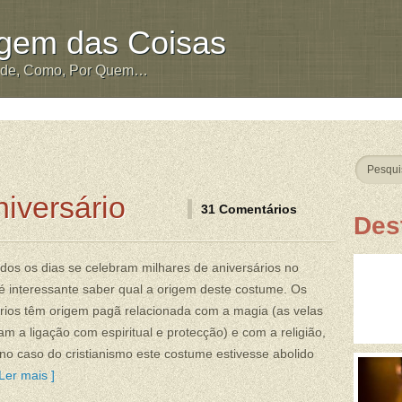
igem das Coisas
nde, Como, Por Quem…
iversário
31 Comentários
Des
os os dias se celebram milhares de aniversários no
 interessante saber qual a origem deste costume. Os
rios têm origem pagã relacionada com a magia (as velas
am a ligação com espiritual e protecção) e com a religião,
o caso do cristianismo este costume estivesse abolido
Ler mais ]