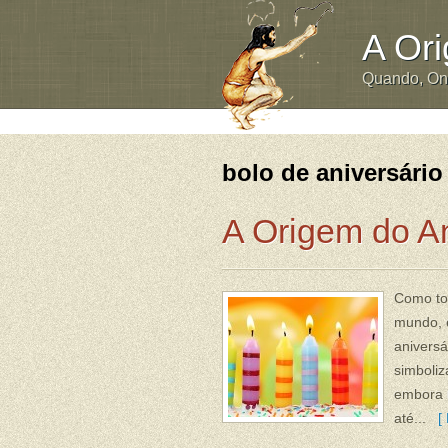
A Or
Quando, O
bolo de aniversário
A Origem do An
Como tod
mundo, é
aniversá
simboliz
embora n
até...
[ 