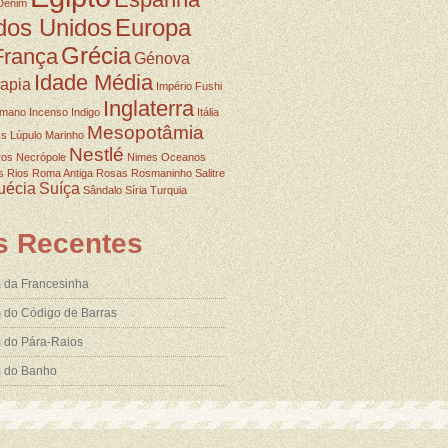
Denim
dos Unidos
Europa
Grécia
França
Génova
Idade Média
rapia
Império Fushi
Inglaterra
omano
Incenso
Indigo
Itália
Mesopotâmia
ss
Lúpulo
Marinho
Nestlé
ros
Necrópole
Nimes
Oceanos
s
Rios
Roma Antiga
Rosas
Rosmaninho
Salitre
uécia
Suíça
Sândalo
Síria
Turquia
s Recentes
 da Francesinha
 do Código de Barras
 do Pára-Raios
m do Banho