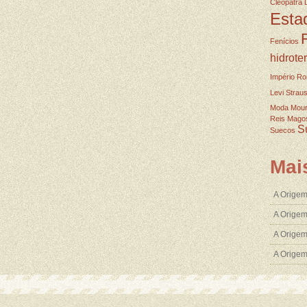
Cleopatra
Esta
Fenícios
hidrote
Império R
Levi Strau
Moda
Mou
Reis Mago
S
Suecos
Mai
A Origem
A Origem
A Origem
A Orige