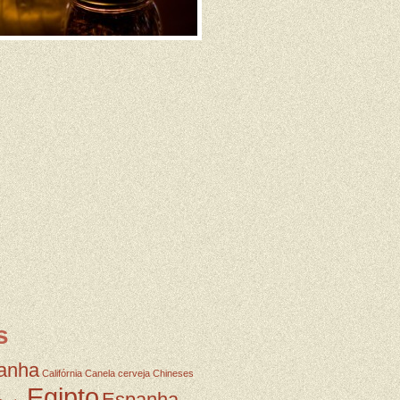
s
anha
Califórnia
Canela
cerveja
Chineses
Egipto
Espanha