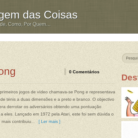
igem das Coisas
nde, Como, Por Quem…
ong
0 Comentários
Des
primeiros jogos de vídeo chamava-se Pong e representava
de ténis a duas dimensões e a preto e branco. O objectivo
era derrotar os adversários obtendo uma pontuação
 a eles. Lançado em 1972 pela Atari, este foi sem dúvida o
 mais contribuiu...
[ Ler mais ]