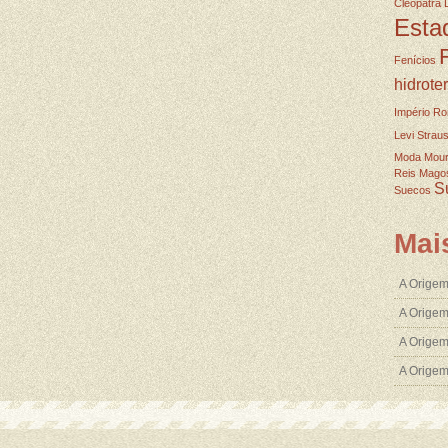
Cleopatra
Esta
Fenícios
hidrote
Império R
Levi Strau
Moda
Mou
Reis Mago
S
Suecos
Mai
A Origem
A Origem
A Origem
A Orige