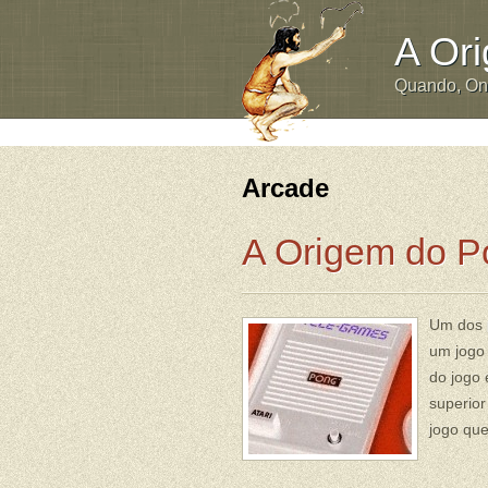
A Or
Quando, O
Arcade
A Origem do P
Um dos 
um jogo 
do jogo 
superior
jogo que