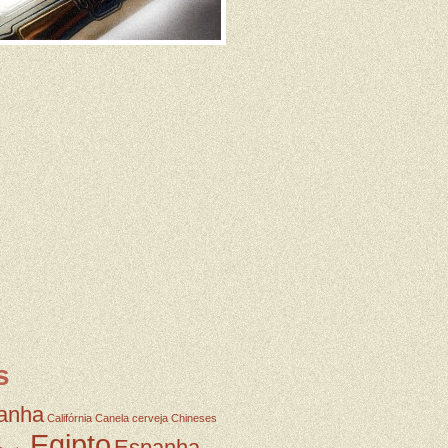
s
anha
Califórnia
Canela
cerveja
Chineses
Egipto
Espanha