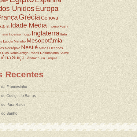
Denim
dos Unidos
Europa
Grécia
França
Génova
Idade Média
rapia
Império Fushi
Inglaterra
omano
Incenso
Indigo
Itália
Mesopotâmia
ss
Lúpulo
Marinho
Nestlé
ros
Necrópole
Nimes
Oceanos
s
Rios
Roma Antiga
Rosas
Rosmaninho
Salitre
uécia
Suíça
Sândalo
Síria
Turquia
s Recentes
 da Francesinha
 do Código de Barras
 do Pára-Raios
m do Banho