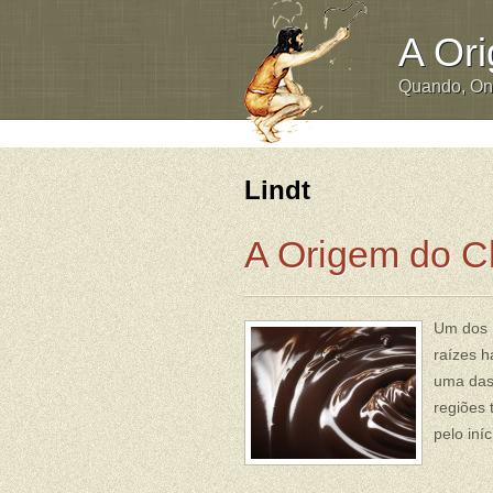
A Or
Quando, O
Lindt
A Origem do C
Um dos m
raízes h
uma das 
regiões 
pelo iní