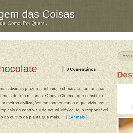
igem das Coisas
nde, Como, Por Quem…
hocolate
0 Comentários
Des
ais divinais prazeres actuais, o chocolate, tem as suas
á mais de três mil anos. O povo Olmeca, que constituiu
primeiras civilizações mesoamericanas e que vivia nas
tropicais do centro-sul do actual México, foi o responsável
cio do cultivo da planta que mais...
[ Ler mais ]