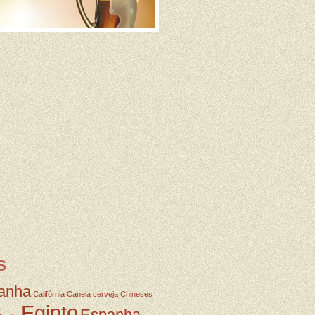
s
anha
Califórnia
Canela
cerveja
Chineses
Egipto
Espanha