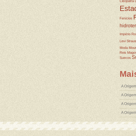
Cleopatra
Esta
Fenícios
hidrote
Império R
Levi Strau
Moda
Mou
Reis Mago
S
Suecos
Mai
A Origem
A Origem
A Origem
A Orige