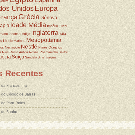
Denim
dos Unidos
Europa
Grécia
França
Génova
Idade Média
rapia
Império Fushi
Inglaterra
omano
Incenso
Indigo
Itália
Mesopotâmia
ss
Lúpulo
Marinho
Nestlé
ros
Necrópole
Nimes
Oceanos
s
Rios
Roma Antiga
Rosas
Rosmaninho
Salitre
uécia
Suíça
Sândalo
Síria
Turquia
s Recentes
 da Francesinha
 do Código de Barras
 do Pára-Raios
m do Banho