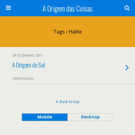
A Origem das Coisas
Tags › Halite
28 SETEMBRO 2011
A Origem do Sal
3 RESPONSES
Back to top
Mobile
Desktop